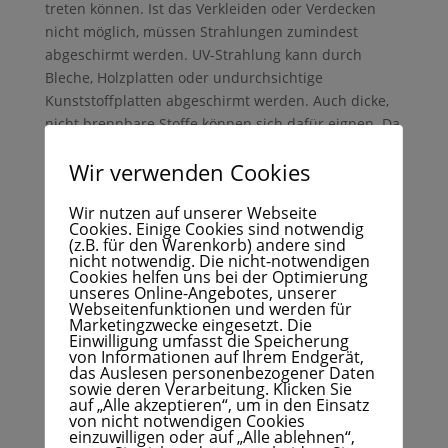
treten können. Ist das Verkleiden oder Verdecken
nicht möglich, müssen Strahlungen zumindest
abgeschirmt werden. UV-Strahlung kann durch
Bleche, Holzplatten oder undurchsichtige
Kunststoffplatten abgeschirmt werden. Auch dicke,
nicht brennbare Stoffe können sich dafür eignen. Da
UV-Strahlung von glatten Flächen reflektiert wird,
Wir verwenden Cookies
könnten diese angeraut werden oder mit einem
matten Lack überzogen werden.
Wir nutzen auf unserer Webseite
Cookies. Einige Cookies sind notwendig
Reichen technische Maßnahmen nicht aus, so
(z.B. für den Warenkorb) andere sind
können
organisatorische Maßnahmen
getroffen
nicht notwendig. Die nicht-notwendigen
werden. Dies kann durch die Beschränkung der
Cookies helfen uns bei der Optimierung
unseres Online-Angebotes, unserer
Expositionsdauer geschehen. Gefahrenbereiche
Webseitenfunktionen und werden für
müssen entsprechend gekennzeichnet werden und
Marketingzwecke eingesetzt. Die
Einwilligung umfasst die Speicherung
Personen, die sich in diesem Gefahrenbereich
von Informationen auf Ihrem Endgerät,
aufhalten könnten, sollten eine spezielle
das Auslesen personenbezogener Daten
sowie deren Verarbeitung. Klicken Sie
Unterweisung erhalten.
auf „Alle akzeptieren“, um in den Einsatz
von nicht notwendigen Cookies
Personenbezogene Maßnahmen, wenn technische
einzuwilligen oder auf „Alle ablehnen“,