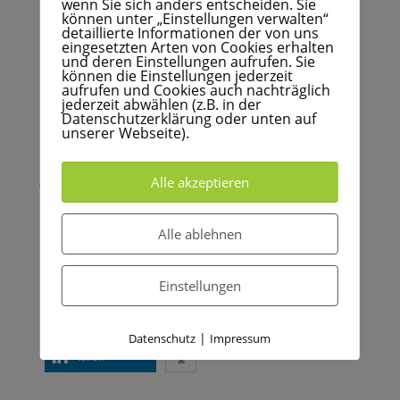
und organisatorische Maßnahmen nicht möglich
wenn Sie sich anders entscheiden. Sie
können unter „Einstellungen verwalten“
sind
detaillierte Informationen der von uns
eingesetzten Arten von Cookies erhalten
Bei Arbeiten im Freien sind technische wie
und deren Einstellungen aufrufen. Sie
können die Einstellungen jederzeit
organisatorische Maßnahmen nicht immer möglich.
aufrufen und Cookies auch nachträglich
Arbeitgeber müssen hier für eine geeignete,
jederzeit abwählen (z.B. in der
persönliche
Datenschutzerklärung oder unten auf
Schutzausrüstung
sorgen. Schutzschilde
unserer Webseite).
und Schutzbrillen schützen die Augen vor UV-
Strahlung.
Arbeitgeber sollten bei Schutzbrillen
jedoch auf geeignete Schutzfilter achten.
Alle akzeptieren
Foto: Sonnenschutz im Gartenbau © DGUV
Alle ablehnen
Gerne beraten wir Sie zu nötigen und geeigneten
Maßnahmen zum Schutz der Augen Ihrer
Einstellungen
Arbeitnehmer. Nehmen Sie Kontakt mit uns auf!
teilen
teilen
|
Datenschutz
Impressum
teilen