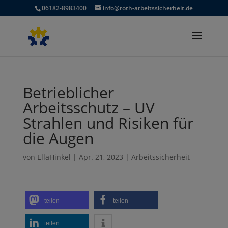
06182-8983400
info@roth-arbeitssicherheit.de
Betrieblicher
Arbeitsschutz – UV
Strahlen und Risiken für
die Augen
von
EllaHinkel
|
Apr. 21, 2023
|
Arbeitssicherheit
teilen
teilen
teilen