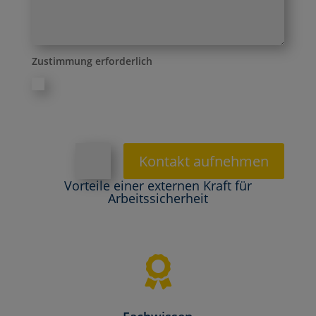
Zustimmung erforderlich
Ich habe die Datenschutzerklärung zur Kenntnis
genommen und stimme zu, dass meine Angaben zur
Beantwortung meiner Anfrage elektronisch erhoben
und gespeichert werden.
Kontakt aufnehmen
=
2 + 8
Vorteile einer externen Kraft für
Arbeitssicherheit
