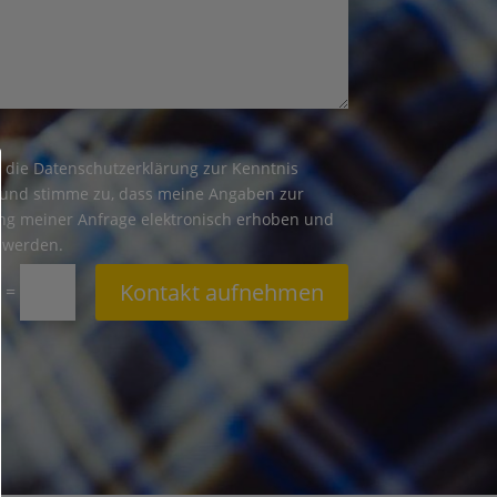
e die Datenschutzerklärung zur Kenntnis
nd stimme zu, dass meine Angaben zur
ng meiner Anfrage elektronisch erhoben und
 werden.
Kontakt aufnehmen
=
3