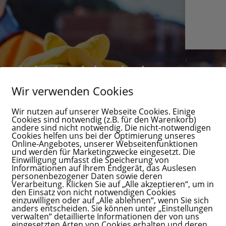
'
a Arbeitssicherheit
Ich hab
Wir verwenden Cookies
genommen u
en Hände!
Beantwortu
Wir nutzen auf unserer Webseite Cookies. Einige
gespeichert
Cookies sind notwendig (z.B. für den Warenkorb)
andere sind nicht notwendig. Die nicht-notwendigen
14 + 
Cookies helfen uns bei der Optimierung unseres
Online-Angebotes, unserer Webseitenfunktionen
und werden für Marketingzwecke eingesetzt. Die
Einwilligung umfasst die Speicherung von
Informationen auf Ihrem Endgerät, das Auslesen
len Fragen rund um das Thema
personenbezogener Daten sowie deren
Verarbeitung. Klicken Sie auf „Alle akzeptieren“, um in
den Einsatz von nicht notwendigen Cookies
einzuwilligen oder auf „Alle ablehnen“, wenn Sie sich
anders entscheiden. Sie können unter „Einstellungen
verwalten“ detaillierte Informationen der von uns
eingesetzten Arten von Cookies erhalten und deren