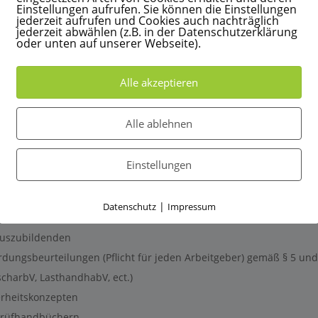
Einstellungen aufrufen. Sie können die Einstellungen
jederzeit aufrufen und Cookies auch nachträglich
jederzeit abwählen (z.B. in der Datenschutzerklärung
oder unten auf unserer Webseite).
kfurt am Main in Hessen
Alle akzeptieren
htige Person beschäftigt, ist nach Arbeitssicherheitsgesetz und DGU
llen bzw. zu verpflichten. Arbeitnehmer müssen bei der Berufsgenos
Alle ablehnen
als Arbeitgeber verpflichtet, alle Bestimmungen des Arbeitsschutz
Einstellungen
ernehmen wir hierbei eine beratende Funktion in Ihrem Unternehme
|
Datenschutz
Impressum
ze menschengerecht zu gestalten. Folgende Aufgaben übernehmen wi
Auszubildenden
ungsbeurteilungen (Pflicht für jeden Arbeitgeber) gemäß § 5 und
charbV, LasthandhabV, ect.)
erheitskonzepten
Prüfhandbüchern