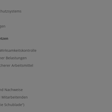
schutzsystems
ngen
etzen
irksamkeitskontrolle
her Belastungen
cherer Arbeitsmittel
und Nachweise
d Mitarbeitenden
die Schublade“)