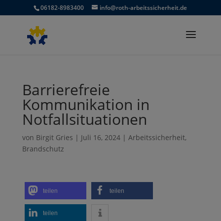
06182-8983400
info@roth-arbeitssicherheit.de
Barrierefreie
Kommunikation in
Notfallsituationen
von
Birgit Gries
|
Juli 16, 2024
|
Arbeitssicherheit
,
Brandschutz
teilen
teilen
teilen