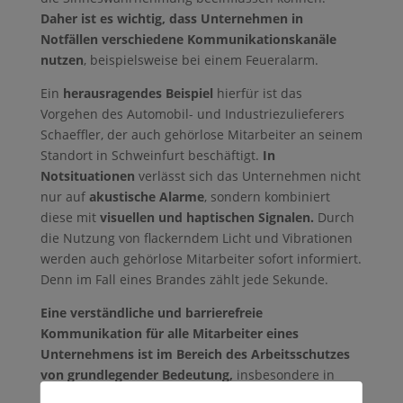
Daher ist es wichtig, dass Unternehmen in
Notfällen verschiedene Kommunikationskanäle
nutzen
, beispielsweise bei einem Feueralarm.
Ein
herausragendes Beispiel
hierfür ist das
Vorgehen des Automobil- und Industriezulieferers
Schaeffler, der auch gehörlose Mitarbeiter an seinem
Standort in Schweinfurt beschäftigt.
In
Notsituationen
verlässt sich das Unternehmen nicht
nur auf
akustische Alarme
, sondern kombiniert
diese mit
visuellen und haptischen Signalen.
Durch
die Nutzung von flackerndem Licht und Vibrationen
werden auch gehörlose Mitarbeiter sofort informiert.
Denn im Fall eines Brandes zählt jede Sekunde.
Eine verständliche und barrierefreie
Kommunikation für alle Mitarbeiter eines
Unternehmens ist im Bereich des Arbeitsschutzes
von grundlegender Bedeutung,
insbesondere in
einer vielfältigen Belegschaft.