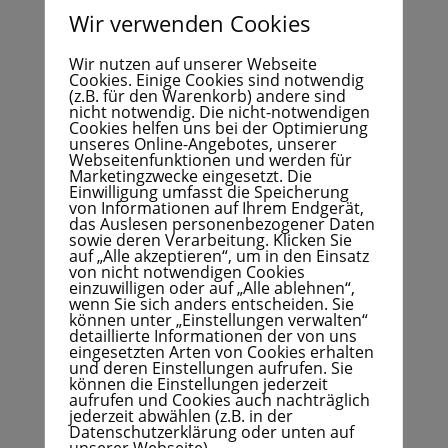
Berufsgenossenschaften und Unfallkassen bieten
Wir verwenden Cookies
beispielsweise Unterstützung durch Checklisten an,
die potenzielle Einschränkungen bei der
Wir nutzen auf unserer Webseite
Cookies. Einige Cookies sind notwendig
Informationsaufnahme abfragen. Dies erleichtert es,
(z.B. für den Warenkorb) andere sind
Piktogramme oder Beschriftungen für alle
nicht notwendig. Die nicht-notwendigen
Cookies helfen uns bei der Optimierung
Mitarbeiter verständlich zu gestalten und somit die
unseres Online-Angebotes, unserer
Sicherheit am Arbeitsplatz zu erhöhen.
Webseitenfunktionen und werden für
Marketingzwecke eingesetzt. Die
Wichtig ist es an dieser Stelle auch, Mitarbeiter dazu
Einwilligung umfasst die Speicherung
von Informationen auf Ihrem Endgerät,
zu ermuntern, ihre Bedürfnisse klar zu
das Auslesen personenbezogener Daten
kommunizieren. Nicht jede Beeinträchtigung ist
sowie deren Verarbeitung. Klicken Sie
auf „Alle akzeptieren“, um in den Einsatz
bekannt. Mitarbeiter merken vielleicht schon früh,
von nicht notwendigen Cookies
dass sich ihre Sinnesorgane verändert haben.
einzuwilligen oder auf „Alle ablehnen“,
wenn Sie sich anders entscheiden. Sie
Brauchen aber Zeit, um es sich selbst einzugestehen
können unter „Einstellungen verwalten“
und dann den Weg zu einem Arzt zu finden. Hier
detaillierte Informationen der von uns
braucht es Vertrauenspersonen, die Veränderungen
eingesetzten Arten von Cookies erhalten
und deren Einstellungen aufrufen. Sie
wahrnehmen und diese gezielt ansprechen.
können die Einstellungen jederzeit
aufrufen und Cookies auch nachträglich
Gerne beraten wir Sie zu den Möglichkeiten einer
jederzeit abwählen (z.B. in der
Datenschutzerklärung oder unten auf
barrierefreien Kommunikation im Notfall.