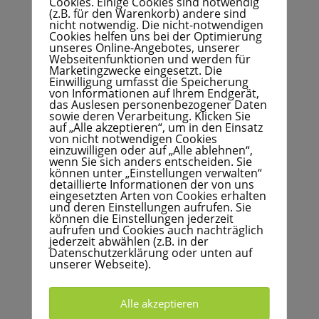
Cookies. Einige Cookies sind notwendig
(z.B. für den Warenkorb) andere sind
nicht notwendig. Die nicht-notwendigen
Cookies helfen uns bei der Optimierung
Suchen
unseres Online-Angebotes, unserer
Webseitenfunktionen und werden für
Marketingzwecke eingesetzt. Die
Neuste Beiträge
Einwilligung umfasst die Speicherung
von Informationen auf Ihrem Endgerät,
das Auslesen personenbezogener Daten
Beinaheunfälle – aus Fehlern lernen, bevor etwas
sowie deren Verarbeitung. Klicken Sie
passiert
auf „Alle akzeptieren“, um in den Einsatz
von nicht notwendigen Cookies
☀️ Gesund arbeiten im Sommer
einzuwilligen oder auf „Alle ablehnen“,
wenn Sie sich anders entscheiden. Sie
Gute Arbeitsbedingungen sind der Schlüssel für
können unter „Einstellungen verwalten“
detaillierte Informationen der von uns
gesunde und stabile Teams
eingesetzten Arten von Cookies erhalten
und deren Einstellungen aufrufen. Sie
Arbeits- und Gesundheitsschutz – gut vorbereitet für
können die Einstellungen jederzeit
Behördenbegehungen
aufrufen und Cookies auch nachträglich
jederzeit abwählen (z.B. in der
Pflichtenübertragung im Arbeitsschutz –
Datenschutzerklärung oder unten auf
Orientierung geben, Sicherheit schaffen
unserer Webseite).
Alle akzeptieren