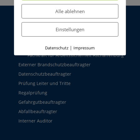
Alle ablehnen
Leistungen
Einstellungen
Arbeitssicherheit
Externe Fachkraft für Arbeitssicherheit für
Frankfurt
|
Datenschutz
Impressum
Fachkraft für Arbeitssicherheit Aschaffenburg
Externer Brandschutzbeauftragter
Datenschutzbeauftragter
Prüfung Leiter und Tritte
Regalprüfung
Gefahrgutbeauftragter
Abfallbeauftragter
Interner Auditor