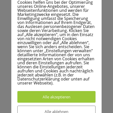
Cookies helfen uns bei der Optimierung
Begehungen – sei es zur Vorbereitung, zur
unseres Online-Angebotes, unserer
Webseitenfunktionen und werden für
Durchsicht Ihrer Unterlagen oder als
Marketingzwecke eingesetzt. Die
Sparringspartner im Hintergrund. Unser Anspruch
Einwilligung umfasst die Speicherung
von Informationen auf Ihrem Endgerät,
ist es,
Sicherheit und Struktur zu schaffen
, ohne
das Auslesen personenbezogener Daten
unnötige Komplexität.
sowie deren Verarbeitung. Klicken Sie
auf „Alle akzeptieren“, um in den Einsatz
Auf Wunsch stellen wir Ihnen außerdem eine
von nicht notwendigen Cookies
einzuwilligen oder auf „Alle ablehnen“,
praxisnahe Checkliste
zur Verfügung. Diese hilft
wenn Sie sich anders entscheiden. Sie
Ihnen dabei, unkompliziert zu prüfen, wie Ihr
können unter „Einstellungen verwalten“
detaillierte Informationen der von uns
Unternehmen im Arbeits- und Gesundheitsschutz
eingesetzten Arten von Cookies erhalten
aktuell aufgestellt ist – ganz ohne Druck, aber mit
und deren Einstellungen aufrufen. Sie
können die Einstellungen jederzeit
klarem Mehrwert.
aufrufen und Cookies auch nachträglich
jederzeit abwählen (z.B. in der
Die Checkliste können Sie jederzeit
direkt bei uns
Datenschutzerklärung oder unten auf
anfordern
. Einfach eine kurze E-Mail an
unserer Webseite).
newsletter@roth-arbeitssicherheit.de
mit dem
Stichwort
„Selbstcheck Arbeits- und
Alle akzeptieren
Gesundheitsschutz“
senden.
🌱
Zum Abschluss
Alle ablehnen