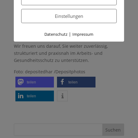
Begehungen werden auch 2026 ein fester
Bestandteil des betrieblichen Alltags bleiben. Mit
Einstellungen
einer guten Vorbereitung, klaren Zuständigkeiten
und einem realistischen Blick auf das eigene System
|
Datenschutz
Impressum
verlieren sie jedoch schnell ihren Schrecken.
Wir freuen uns darauf, Sie weiter zuverlässig,
strukturiert und praxisnah im Arbeits- und
Gesundheitsschutz zu unterstützen.
Foto: depositedhar /Depositphotos
teilen
teilen
teilen
Suchen