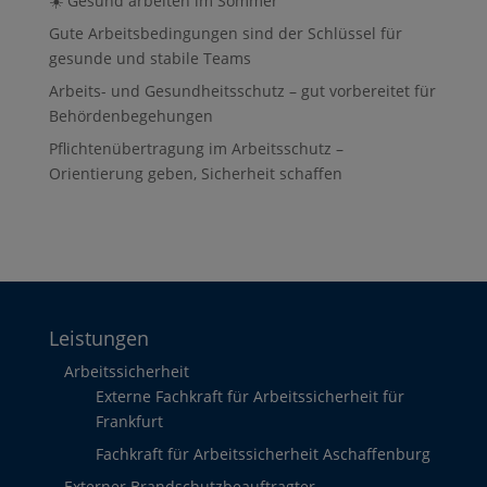
☀️ Gesund arbeiten im Sommer
Gute Arbeitsbedingungen sind der Schlüssel für
gesunde und stabile Teams
Arbeits- und Gesundheitsschutz – gut vorbereitet für
Behördenbegehungen
Pflichtenübertragung im Arbeitsschutz –
Orientierung geben, Sicherheit schaffen
Leistungen
Arbeitssicherheit
Externe Fachkraft für Arbeitssicherheit für
Frankfurt
Fachkraft für Arbeitssicherheit Aschaffenburg
Externer Brandschutzbeauftragter