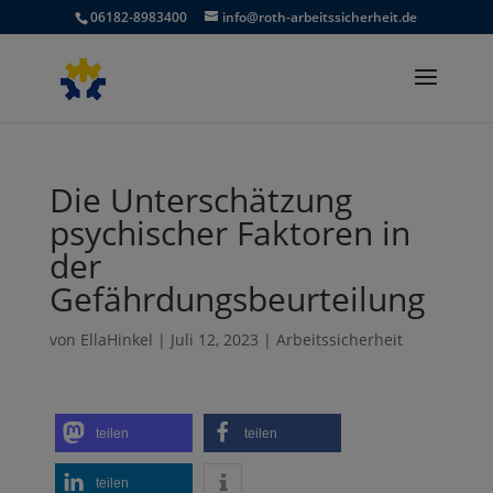
06182-8983400
info@roth-arbeitssicherheit.de
Die Unterschätzung
psychischer Faktoren in
der
Gefährdungsbeurteilung
von
EllaHinkel
|
Juli 12, 2023
|
Arbeitssicherheit
teilen
teilen
teilen