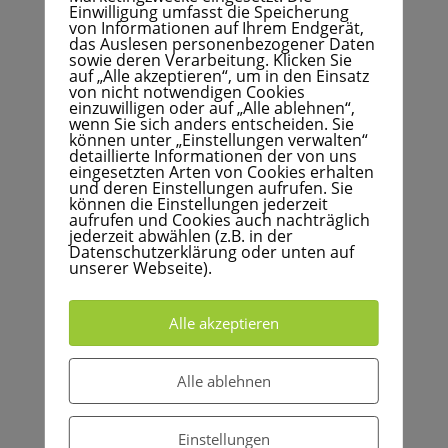
der Arbeitnehmer. Indem Unternehmen psychische
Einwilligung umfasst die Speicherung
Belastungen am Arbeitsplatz systematisch erfassen
von Informationen auf Ihrem Endgerät,
das Auslesen personenbezogener Daten
und entsprechende Maßnahmen ergreifen, können
sowie deren Verarbeitung. Klicken Sie
sie die Arbeitsbedingungen verbessern und das
auf „Alle akzeptieren“, um in den Einsatz
von nicht notwendigen Cookies
Risiko von psychischen Erkrankungen reduzieren.
einzuwilligen oder auf „Alle ablehnen“,
wenn Sie sich anders entscheiden. Sie
Es ist an der Zeit, dass die Gefährdungsbeurteilung
können unter „Einstellungen verwalten“
einen ganzheitlichen Ansatz verfolgt und
detaillierte Informationen der von uns
eingesetzten Arten von Cookies erhalten
psychische Faktoren in den Fokus rückt.
und deren Einstellungen aufrufen. Sie
können die Einstellungen jederzeit
Nur so können Arbeitgeber ihrer Verantwortung für
aufrufen und Cookies auch nachträglich
jederzeit abwählen (z.B. in der
das Wohlergehen ihrer Mitarbeiter gerecht werden
Datenschutzerklärung oder unten auf
und ein gesundes Arbeitsumfeld schaffen. Es liegt
unserer Webseite).
auch in ihrem eigenen Interesse, da gesunde und
zufriedene Mitarbeiter zu einer gesteigerten
Alle akzeptieren
Produktivität und langfristigen Unternehmenserfolg
beitragen. Daher sollten Unternehmen Maßnahmen
ergreifen, um psychische Faktoren in die
Alle ablehnen
Gefährdungsbeurteilung zu integrieren und die
psychische Gesundheit am Arbeitsplatz zu fördern.
Einstellungen