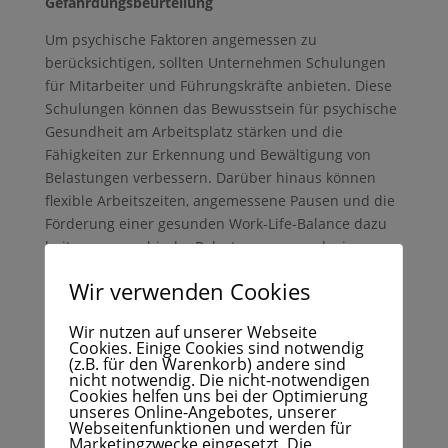
Gefährdungsbeurteilung
Um psychische Faktoren angemessen zu
berücksichtigen, sollten Unternehmen Schulungen
für Mitarbeiter und Führungskräfte anbieten. Diese
Schulungen können das Bewusstsein für psychische
Gesundheit am Arbeitsplatz stärken und die
Fähigkeiten zur Erkennung und Bewältigung von
Belastungen verbessern. Darüber hinaus können
flexible Arbeitszeiten, angemessene Pausen und die
Förderung einer gesunden Work-Life-Balance dazu
beitragen, psychische Belastungen zu reduzieren.
Fazit
Wir verwenden Cookies
Psychische Faktoren dürfen in der
Wir nutzen auf unserer Webseite
Gefährdungsbeurteilung nicht länger vernachlässigt
Cookies. Einige Cookies sind notwendig
(z.B. für den Warenkorb) andere sind
werden!
nicht notwendig. Die nicht-notwendigen
Cookies helfen uns bei der Optimierung
Sie spielen eine entscheidende Rolle für die
unseres Online-Angebotes, unserer
Webseitenfunktionen und werden für
Sicherheit, das Wohlbefinden und die Produktivität
Marketingzwecke eingesetzt. Die