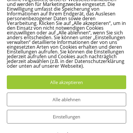
uppen über Monate mit so genannten Dosimetern ausgestattet.
und werden für Marketingzwecke eingesetzt. Die
Einwilligung umfasst die Speicherung von
ebs bereits bei Arbeitnehmern, die deutlich weniger als ein Drittel 
Informationen auf Ihrem Endgerät, das Auslesen
eicht es schon, wenn Beschäftigte an 50 Tagen pro Jahr eine Stunde
personenbezogener Daten sowie deren
Verarbeitung. Klicken Sie auf „Alle akzeptieren“, um in
ng ausgesetzt sind.
den Einsatz von nicht notwendigen Cookies
einzuwilligen oder auf „Alle ablehnen“, wenn Sie sich
sgruppen als Risikogruppen erfasst, als bislang. Es sind eben nich
anders entscheiden. Sie können unter „Einstellungen
verwalten“ detaillierte Informationen der von uns
, Landwirte oder Fischer. Auch Erzieher gehören zu den
eingesetzten Arten von Cookies erhalten und deren
Einstellungen aufrufen. Sie können die Einstellungen
jederzeit aufrufen und Cookies auch nachträglich
Hautkrebserkrankungen
jederzeit abwählen (z.B. in der Datenschutzerklärung
oder unten auf unserer Webseite).
, um das Risiko zu vermindert, hängt von den individuellen
r Gefährdungsbeurteilung erfasst.
Alle akzeptieren
hiebung von Arbeitszeiten oder dem Auftragen von Hautschutzmit
n Betracht kommen.
Alle ablehnen
!
Einstellungen