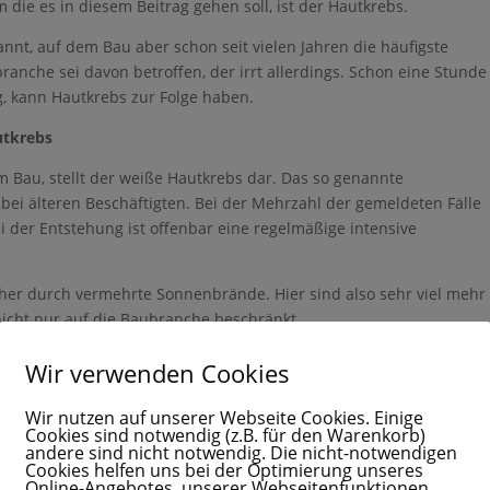
m die es in diesem Beitrag gehen soll, ist der Hautkrebs.
kannt, auf dem Bau aber schon seit vielen Jahren die häufigste
branche sei davon betroffen, der irrt allerdings. Schon eine Stunde
ng, kann Hautkrebs zur Folge haben.
utkrebs
m Bau, stellt der weiße Hautkrebs dar. Das so genannte
 bei älteren Beschäftigten. Bei der Mehrzahl der gemeldeten Fälle
 der Entstehung ist offenbar eine regelmäßige intensive
her durch vermehrte Sonnenbrände. Hier sind also sehr viel mehr
nicht nur auf die Baubranche beschränkt.
hätzt
Wir verwenden Cookies
s noch immer unterschätzt. Auch im Arbeitsschutz wurde ein Risiko
Wir nutzen auf unserer Webseite Cookies. Einige
stens 75% ihrer Arbeitszeit im Freien verbrachten.
Cookies sind notwendig (z.B. für den Warenkorb)
andere sind nicht notwendig. Die nicht-notwendigen
lversicherungen kommt inzwischen aber auf andere Ergebnisse. Hi
Cookies helfen uns bei der Optimierung unseres
Online-Angebotes, unserer Webseitenfunktionen